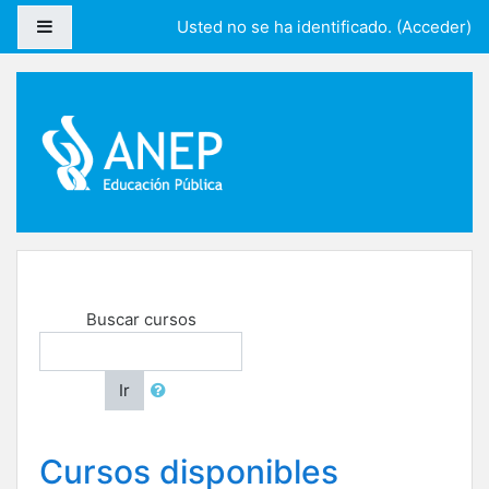
Saltar a contenido principal
Panel lateral
Usted no se ha identificado. (
Acceder
)
Buscar cursos
Ir
Cursos disponibles